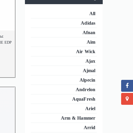
All
Adidas
Afnan
EDP
Aim
E EDP
Air Wick
Ajax
Ajmal
Alpecin
Andrelon
AquaFresh
Ariel
Arm & Hammer
Arrid