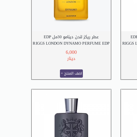
عطر ريكز لندن دينامو 30مل EDP
RIGGS LONDON DYNAMO PERFUME EDP
RIGGS 
30 M.L
6,000
دينار
+ اضف المنتج