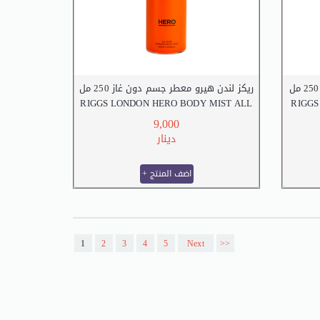
ريكز لندن هيرو معطر جسم دون غاز 250 مل
RIGGS LONDON HERO BODY MIST ALL
RIGGS
OVER 250 M.L
9,000
دينار
+ اضف المنتج
Pages
1
2
3
4
5
Next
>>