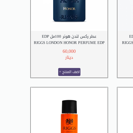
عطر ركس لندن هونر 100مل EDP
RIGGS LONDON HONOR PERFUME EDP
RIGG
100 M.L
60,000
دينار
+ اضف المنتج