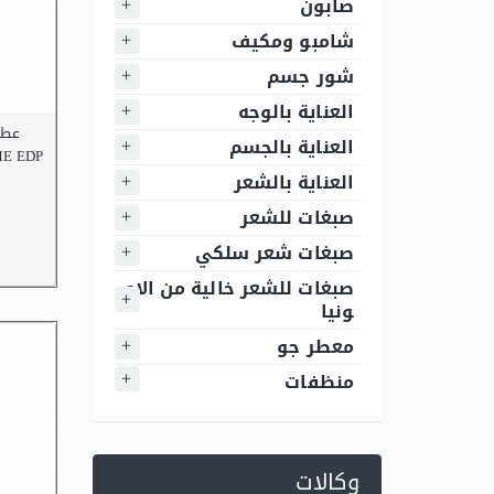
صابون
شامبو ومكيف
شور جسم
العناية بالوجه
 EDP
العناية بالجسم
E EDP
العناية بالشعر
صبغات للشعر
صبغات شعر سلكي
صبغات للشعر خالية من الام
ونيا
معطر جو
منظفات
وكالات