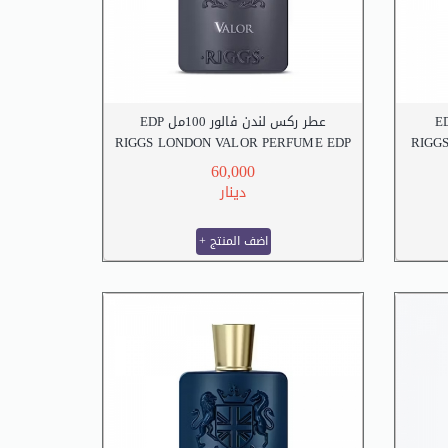
عطر ركس لندن فالور 100مل EDP
RIGGS LONDON VALOR PERFUME EDP
RIGG
100 M.L
60,000
دينار
+ اضف المنتج