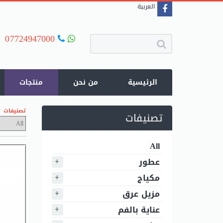
العربية
07724947000
الرئيسية
من نحن
منتجات
تصنيفات
تصنيفات
All
عطور
مكياج
مزيل عرق
عناية بالفم