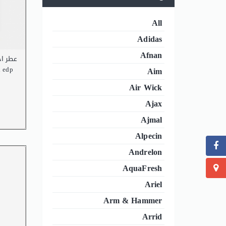
All
Adidas
Afnan
عطر  edp
l edp
Aim
Air Wick
Ajax
Ajmal
Alpecin
Andrelon
AquaFresh
Ariel
Arm & Hammer
Arrid