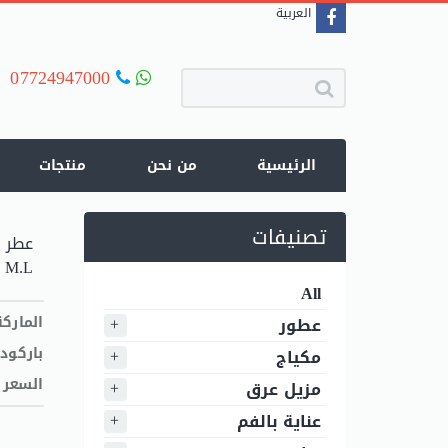
العربية
07724947000
الرئيسية
من نحن
منتجات
تصنيفات
 M.L
All
الماركة
عطور
باركود
مكياج
السعر
مزيل عرق
عناية بالفم