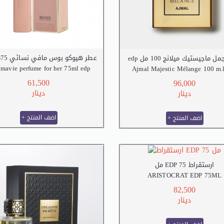
عطر هيوكو بوس مافي نسائي 75مل edp
اجمل ماجيستيك ميلانج 100 مل
 mavie perfume for her 75ml edp
Ajmal Majestic Mélange 100 m.
61,500
96,000
دينار
دينار
+ اضف المنتج
+ اضف المنتج
ارستقراط EDP 75 مل
ARISTOCRAT EDP 75ML
82,500
دينار