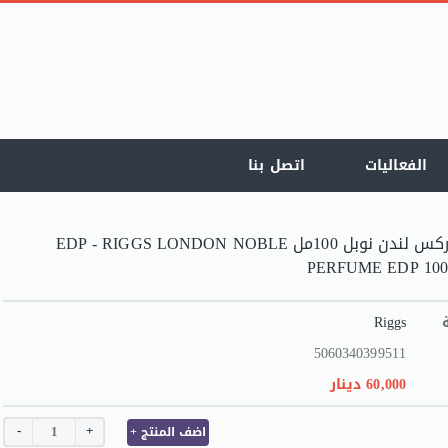
الفعاليات
اتصل بنا
عطر ركس لندن نوبل 100مل EDP - RIGGS LONDON NOBLE
PERFUME EDP 100
Riggs
5060340399511
60,000 دينار
-
+
+ اضف المنتج