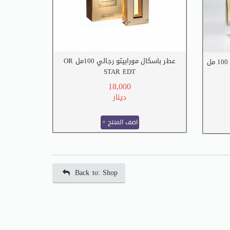
عطر باسكال مورابيتو رجالي 100مل OR
عطر خدلج ميزون كرياشيون دي ريف 100 مل
STAR EDT
OR STAR EDT 100ml
KHADL
18,000
دينار
+ اضف المنتج
Back to: Shop