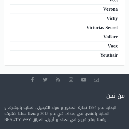
Verona
Vichy
Victorias Secret
Vollare
Voox
Youthair
من نحن
البداية عام 1994 تجارة العطور و مواد التجميل ،العناية بالبشرة، و
العناية بالشعر، في بغداد. في عام 2013 وسعنا عملنا كشركة
BEAUTY WAY وقمنا بفتح فروع في بغداد و أربيل، العراق