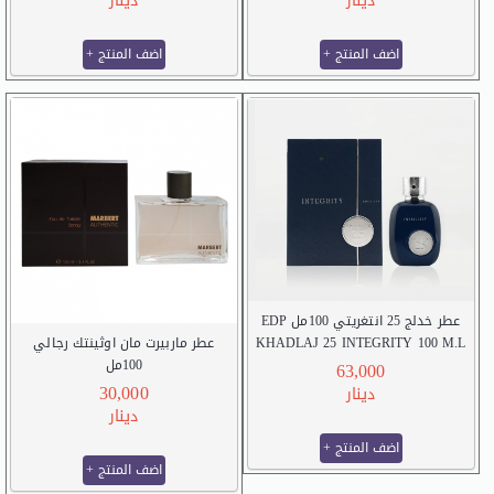
دينار
دينار
+ اضف المنتج
+ اضف المنتج
عطر خدلج 25 انتغريتي 100مل EDP
KHADLAJ 25 INTEGRITY 100 M.L
عطر ماربيرت مان اوثينتك رجالي
EDP
100مل
63,000
marbertman authentic for him 100ml
30,000
دينار
دينار
+ اضف المنتج
+ اضف المنتج