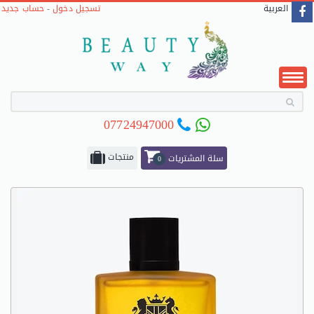
حساب جديد
-
تسجيل دخول
العربية
07724947000
منتجات
سلة المشتريات
0