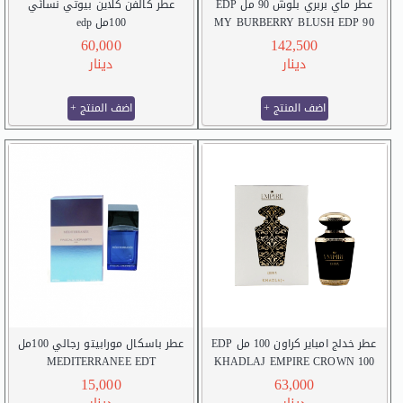
عطر ماي بربري بلوش 90 مل EDP
عطر كالفن كلاين بيوتي نسائي
100مل edp
MY BURBERRY BLUSH EDP 90
Calvin Klein Beauty perfume for her
M.L
60,000
142,500
100ml edp
دينار
دينار
+ اضف المنتج
+ اضف المنتج
عطر خدلج امباير كراون 100 مل EDP
عطر باسكال مورابيتو رجالي 100مل
MEDITERRANEE EDT
KHADLAJ EMPIRE CROWN 100
MEDITERRANEE EDT 100ml
M.L EDP
15,000
63,000