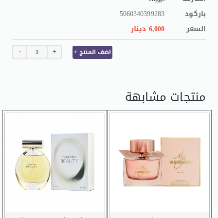
5060340399283
باركود
السعر
6,000 دينار
-
+
+ اضف المنتج
منتجات مشابهة